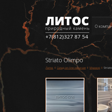
О компа
+7(812)327 87 54
Striato Olimpo
Склад on-line наличие
Мрамор
Striat
Литос